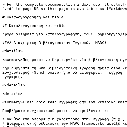
> For the complete documentation index, see [llms.txt](
`.md` to page URLs; this page is available as [Markdown
# Καταλογογράφηση και πεδία

## Καταλογογράφηση και πεδία

Αφορά αιτήματα για καταλογογράφηση, MARC, δημιουργία/τρ
#### Διαχείριση Βιβλιογραφικών Εγγραφών (MARC)

<details>

<summary>Πώς μπορώ να δημιουργήσω νέα βιβλιογραφική εγγ
Δημιουργήστε τη νέα βιβλιογραφική εγγραφή πρώτα στον κε
Συγχρονισμός (Synchronize) για να μεταφερθεί η εγγραφή 
εγγραφές.

</details>

<details>

<summary>Γιατί ορισμένες εγγραφές από τον κεντρικό κατά
Προβλήματα συγχρονισμού μπορεί να οφείλονται σε:

* Λανθασμένα δεδομένα ή χαρακτήρες στην εγγραφή (π.χ., 
* Διαφορές στις ρυθμίσεις των MARC frameworks μεταξύ κε