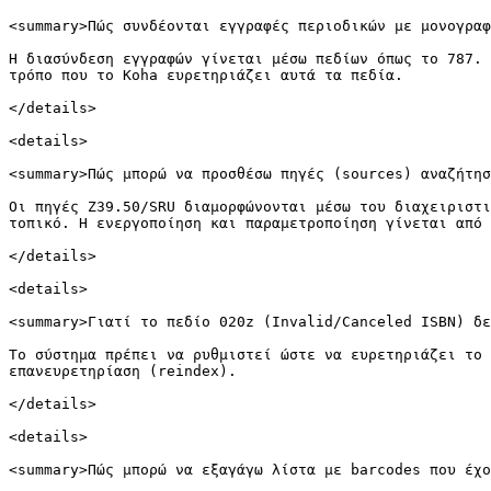
<summary>Πώς συνδέονται εγγραφές περιοδικών με μονογραφ
Η διασύνδεση εγγραφών γίνεται μέσω πεδίων όπως το 787. 
τρόπο που το Koha ευρετηριάζει αυτά τα πεδία.

</details>

<details>

<summary>Πώς μπορώ να προσθέσω πηγές (sources) αναζήτησ
Οι πηγές Z39.50/SRU διαμορφώνονται μέσω του διαχειριστι
τοπικό. Η ενεργοποίηση και παραμετροποίηση γίνεται από 
</details>

<details>

<summary>Γιατί το πεδίο 020z (Invalid/Canceled ISBN) δε
Το σύστημα πρέπει να ρυθμιστεί ώστε να ευρετηριάζει το 
επανευρετηρίαση (reindex).

</details>

<details>

<summary>Πώς μπορώ να εξαγάγω λίστα με barcodes που έχο