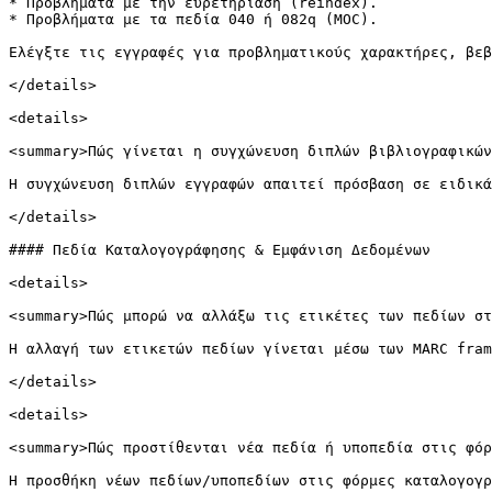
* Προβλήματα με την ευρετηρίαση (reindex).

* Προβλήματα με τα πεδία 040 ή 082q (MOC).

Ελέγξτε τις εγγραφές για προβληματικούς χαρακτήρες, βεβ
</details>

<details>

<summary>Πώς γίνεται η συγχώνευση διπλών βιβλιογραφικών
Η συγχώνευση διπλών εγγραφών απαιτεί πρόσβαση σε ειδικά
</details>

#### Πεδία Καταλογογράφησης & Εμφάνιση Δεδομένων

<details>

<summary>Πώς μπορώ να αλλάξω τις ετικέτες των πεδίων στ
Η αλλαγή των ετικετών πεδίων γίνεται μέσω των MARC fram
</details>

<details>

<summary>Πώς προστίθενται νέα πεδία ή υποπεδία στις φόρ
Η προσθήκη νέων πεδίων/υποπεδίων στις φόρμες καταλογογρ