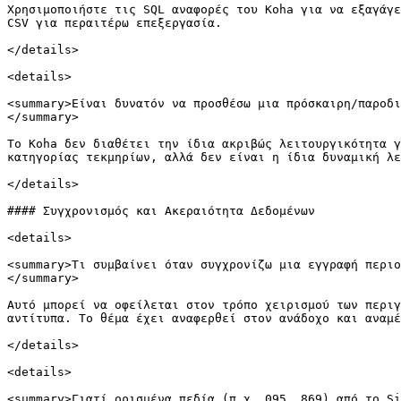
Χρησιμοποιήστε τις SQL αναφορές του Koha για να εξαγάγε
CSV για περαιτέρω επεξεργασία.

</details>

<details>

<summary>Είναι δυνατόν να προσθέσω μια πρόσκαιρη/παροδι
</summary>

Το Koha δεν διαθέτει την ίδια ακριβώς λειτουργικότητα γ
κατηγορίας τεκμηρίων, αλλά δεν είναι η ίδια δυναμική λε
</details>

#### Συγχρονισμός και Ακεραιότητα Δεδομένων

<details>

<summary>Τι συμβαίνει όταν συγχρονίζω μια εγγραφή περιο
</summary>

Αυτό μπορεί να οφείλεται στον τρόπο χειρισμού των περιγ
αντίτυπα. Το θέμα έχει αναφερθεί στον ανάδοχο και αναμέ
</details>

<details>

<summary>Γιατί ορισμένα πεδία (π.χ. 095, 869) από το Si