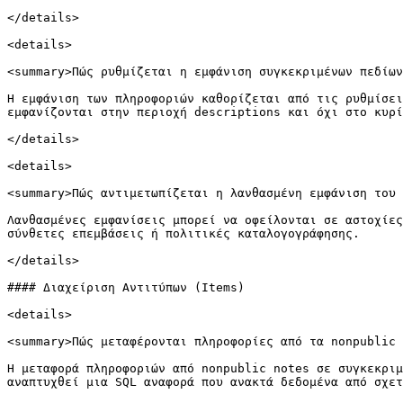
</details>

<details>

<summary>Πώς ρυθμίζεται η εμφάνιση συγκεκριμένων πεδίων
Η εμφάνιση των πληροφοριών καθορίζεται από τις ρυθμίσει
εμφανίζονται στην περιοχή descriptions και όχι στο κυρί
</details>

<details>

<summary>Πώς αντιμετωπίζεται η λανθασμένη εμφάνιση του 
Λανθασμένες εμφανίσεις μπορεί να οφείλονται σε αστοχίες
σύνθετες επεμβάσεις ή πολιτικές καταλογογράφησης.

</details>

#### Διαχείριση Αντιτύπων (Items)

<details>

<summary>Πώς μεταφέρονται πληροφορίες από τα nonpublic 
Η μεταφορά πληροφοριών από nonpublic notes σε συγκεκριμ
αναπτυχθεί μια SQL αναφορά που ανακτά δεδομένα από σχετ