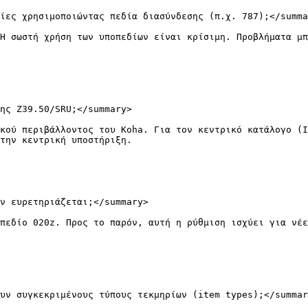
ίες χρησιμοποιώντας πεδία διασύνδεσης (π.χ. 787);</summa
Η σωστή χρήση των υποπεδίων είναι κρίσιμη. Προβλήματα μπ
ης Z39.50/SRU;</summary>

κού περιβάλλοντος του Koha. Για τον κεντρικό κατάλογο (I
την κεντρική υποστήριξη.

ν ευρετηριάζεται;</summary>

πεδίο 020z. Προς το παρόν, αυτή η ρύθμιση ισχύει για νέε
υν συγκεκριμένους τύπους τεκμηρίων (item types);</summar