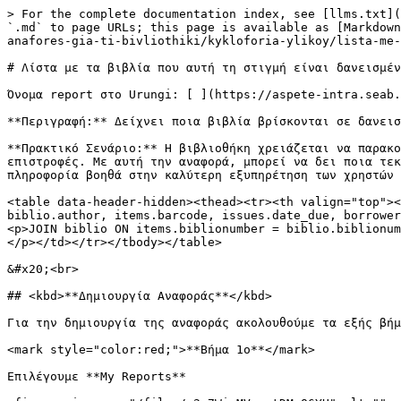
> For the complete documentation index, see [llms.txt](
`.md` to page URLs; this page is available as [Markdown
anafores-gia-ti-bivliothiki/kykloforia-ylikoy/lista-me-
# Λίστα με τα βιβλία που αυτή τη στιγμή είναι δανεισμέν
Όνομα report στο Urungi: [ ](https://aspete-intra.seab.
**Περιγραφή:** Δείχνει ποια βιβλία βρίσκονται σε δανεισ
**Πρακτικό Σενάριο:** Η βιβλιοθήκη χρειάζεται να παρακο
επιστροφές. Με αυτή την αναφορά, μπορεί να δει ποια τεκ
πληροφορία βοηθά στην καλύτερη εξυπηρέτηση των χρηστών 
<table data-header-hidden><thead><tr><th valign="top"><
biblio.author, items.barcode, issues.date_due, borrower
<p>JOIN biblio ON items.biblionumber = biblio.biblionum
</p></td></tr></tbody></table>

&#x20;<br>

## <kbd>**Δημιουργία Αναφοράς**</kbd>

Για την δημιουργία της αναφοράς ακολουθούμε τα εξής βήμ
<mark style="color:red;">**Βήμα 1ο**</mark>

Επιλέγουμε **My Reports**
