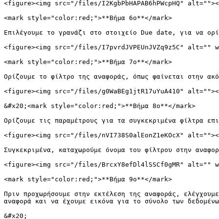
<figure><img src="/files/I2KgbPbHAPAB6hPWcpHQ" alt=""><
<mark style="color:red;">**Βήμα 6ο**</mark>

Επιλέγουμε το γρανάζι στο στοιχείο Due date, για να ορί
<figure><img src="/files/I7pvrdJVPEUnJVZq9z5C" alt="" w
<mark style="color:red;">**Βήμα 7ο**</mark>

Ορίζουμε το φίλτρο της αναφοράς, όπως φαίνεται στην ακό
<figure><img src="/files/g0WaBEg1jtR17uYuA410" alt=""><
&#x20;<mark style="color:red;">**Βήμα 8ο**</mark>

Ορίζουμε τις παραμέτρους για τα συγκεκριμένα φίλτρα επι
<figure><img src="/files/nVI738S0alEonZ1eKOcX" alt=""><
Συγκεκριμένα, καταχωρούμε όνομα του φίλτρου στην αναφορ
<figure><img src="/files/BrcxY8efDl4lSSCf0gMR" alt="" w
<mark style="color:red;">**Βήμα 9ο**</mark>

Πριν προχωρήσουμε στην εκτέλεση της αναφοράς, ελέγχουμε
αναφορά και να έχουμε εικόνα για το σύνολο των δεδομένω
&#x20;
