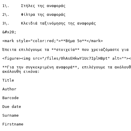
1\.     Στήλες της αναφοράς

2\.     Φίλτρα της αναφοράς

3\.     Κλειδιά ταξινόμησης της αναφοράς

&#x20;

<mark style="color:red;">**Βήμα 5ο**</mark>

Έπειτα επιλέγουμε τα **στοιχεία** που χρειαζόμαστε για 
<figure><img src="/files/0hAsEHkwY1Uc7IplHBpt" alt=""><
**Για την συγκεκριμένη αναφορά**, επιλέγουμε τα ακόλουθ
ακόλουθη εικόνα:

Title

Author

Barcode

Due date

Surname

Firstname
