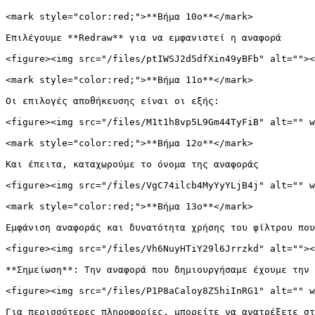
<mark style="color:red;">**Βήμα 10ο**</mark>

Επιλέγουμε **Redraw** για να εμφανιστεί η αναφορά

<figure><img src="/files/ptIWSJ2d5dfXin49yBFb" alt=""><
<mark style="color:red;">**Βήμα 11ο**</mark>

Οι επιλογές αποθήκευσης είναι οι εξής:

<figure><img src="/files/M1t1h8vp5L9Gm44TyFiB" alt="" w
<mark style="color:red;">**Βήμα 12ο**</mark>

Και έπειτα, καταχωρούμε το όνομα της αναφοράς

<figure><img src="/files/VgC74ilcb4MyYyYLjB4j" alt="" w
<mark style="color:red;">**Βήμα 13ο**</mark>

Εμφάνιση αναφοράς και δυνατότητα χρήσης του φίλτρου που
<figure><img src="/files/Vh6NuyHTiY29l6Jrrzkd" alt=""><
**Σημείωση**: Την αναφορά που δημιουργήσαμε έχουμε την 
<figure><img src="/files/P1P8aCaloy8Z5hiInRG1" alt="" w