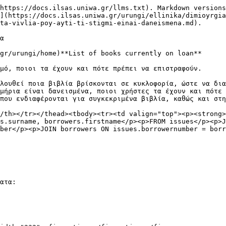
https://docs.ilsas.uniwa.gr/llms.txt). Markdown versions
](https://docs.ilsas.uniwa.gr/urungi/ellinika/dimioyrgia
ta-vivlia-poy-ayti-ti-stigmi-einai-daneismena.md).

α

gr/urungi/home)**List of books currently on loan**

μό, ποιοι τα έχουν και πότε πρέπει να επιστραφούν.

λουθεί ποια βιβλία βρίσκονται σε κυκλοφορία, ώστε να δια
μήρια είναι δανεισμένα, ποιοι χρήστες τα έχουν και πότε 
που ενδιαφέρονται για συγκεκριμένα βιβλία, καθώς και στη
/th></tr></thead><tbody><tr><td valign="top"><p><strong>
s.surname, borrowers.firstname</p><p>FROM issues</p><p>J
ber</p><p>JOIN borrowers ON issues.borrowernumber = bor
ατα:
