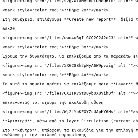
<figure><img src="/files/s2g7WiaMVsxetDMoQ6YH" alt="" w
<mark style="color:red;">**Βήμα 2ο**</mark>

Στη συνέχεια, επιλέγουμε **Create new report**, δεξιά τ
&#x20;

<figure><img src="/files/uwu4uRqIfGCQ2C242eC3" alt="" w
<mark style="color:red;">**Βήμα 3ο**</mark>

Έχουμε την δυνατότητα, να επιλέξουμε από τα παρακάτω ει
<figure><img src="/files/5XGC8Bh2pHyA6W9pvaig" alt=""><
<mark style="color:red;">**Βήμα 4ο**</mark>

Σε αυτό το σημείο πρέπει να επιλέξουμε ποιο **Layer** θ
<figure><img src="/files/GXIsRVStD8ybOXQVihDf" alt=""><
Επιλέγοντάς το, έχουμε την ακόλουθη οθόνη

<figure><img src="/files/Wj2LYpKFOYZsUApHY6Ns" alt=""><
**Αριστερά**, κάτω από το layer Circulation (current ch
Στο **κέντρο**, υπάρχουν τα εικονίδια για την επιλογή τ
ανάλογα με την επιλογή παρουσίασης
