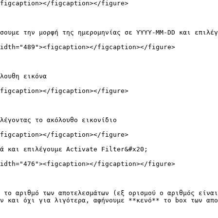
figcaption></figcaption></figure>

σουμε την μορφή της ημερομηνίας σε YYYY-MM-DD και επιλέγ
idth="489"><figcaption></figcaption></figure>

λουθη εικόνα

figcaption></figcaption></figure>

λέγοντας το ακόλουθο εικονίδιο

figcaption></figcaption></figure>

ά και επιλέγουμε Activate Filter&#x20;

idth="476"><figcaption></figcaption></figure>

 το αριθμό των αποτελεσμάτων (εξ ορισμού ο αριθμός είναι
ν και όχι για λιγότερα, αφήνουμε **κενό** το box των απο