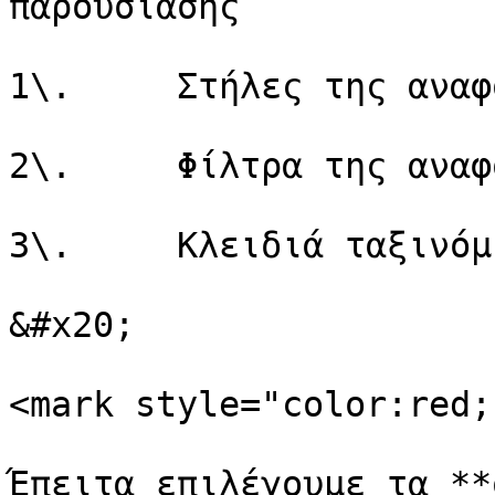
παρουσίασης

1\.     Στήλες της αναφο
2\.     Φίλτρα της αναφο
3\.     Κλειδιά ταξινόμ
&#x20;

<mark style="color:red;
Έπειτα επιλέγουμε τα **