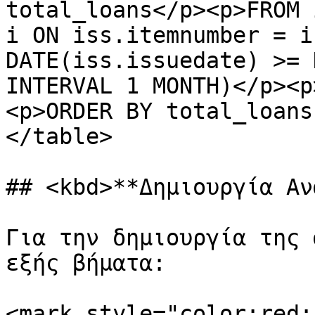
total_loans</p><p>FROM 
i ON iss.itemnumber = i
DATE(iss.issuedate) >= 
INTERVAL 1 MONTH)</p><p
<p>ORDER BY total_loans
</table>

## <kbd>**Δημιουργία Αν
Για την δημιουργία της 
εξής βήματα:

<mark style="color:red;