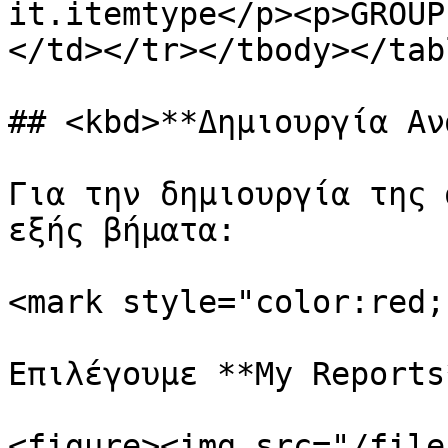
it.itemtype</p><p>GROUP
</td></tr></tbody></tabl
## <kbd>**Δημιουργία Αν
Για την δημιουργία της 
εξής βήματα:

<mark style="color:red;
Επιλέγουμε **My Reports*
<figure><img src="/file