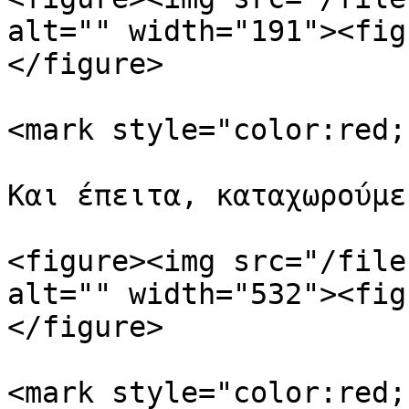
alt="" width="191"><fig
</figure>

<mark style="color:red;
Και έπειτα, καταχωρούμε
<figure><img src="/file
alt="" width="532"><fig
</figure>

<mark style="color:red;