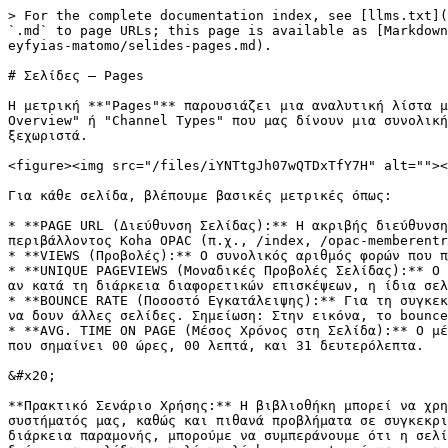
> For the complete documentation index, see [llms.txt](
`.md` to page URLs; this page is available as [Markdown
eyfyias-matomo/selides-pages.md).

# Σελίδες – Pages

Η μετρική **"Pages"** παρουσιάζει μια αναλυτική λίστα μ
Overview" ή "Channel Types" που μας δίνουν μια συνολική
ξεχωριστά.

<figure><img src="/files/iYNTtgJh07wQTDxTfY7H" alt=""><
Για κάθε σελίδα, βλέπουμε βασικές μετρικές όπως:

* **PAGE URL (Διεύθυνση Σελίδας):** Η ακριβής διεύθυνση
περιβάλλοντος Koha OPAC (π.χ., /index, /opac-memberentr
* **VIEWS (Προβολές):** Ο συνολικός αριθμός φορών που π
* **UNIQUE PAGEVIEWS (Μοναδικές Προβολές Σελίδας):** Ο 
αν κατά τη διάρκεια διαφορετικών επισκέψεων, η ίδια σελ
* **BOUNCE RATE (Ποσοστό Εγκατάλειψης):** Για τη συγκεκ
να δουν άλλες σελίδες. Σημείωση: Στην εικόνα, το bounce
* **AVG. TIME ON PAGE (Μέσος Χρόνος στη Σελίδα):** Ο μέ
που σημαίνει 00 ώρες, 00 λεπτά, και 31 δευτερόλεπτα.

&#x20;

**Πρακτικό Σενάριο Χρήσης:** Η βιβλιοθήκη μπορεί να χρη
συστήματός μας, καθώς και πιθανά προβλήματα σε συγκεκρι
διάρκεια παραμονής, μπορούμε να συμπεράνουμε ότι η σελί