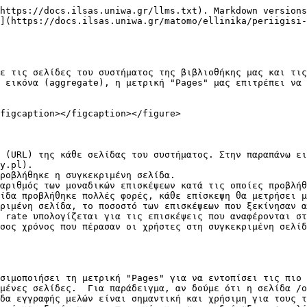
https://docs.ilsas.uniwa.gr/llms.txt). Markdown versions
](https://docs.ilsas.uniwa.gr/matomo/ellinika/periigisi-
ε τις σελίδες του συστήματος της βιβλιοθήκης μας και τις
 εικόνα (aggregate), η μετρική "Pages" μας επιτρέπει να 
figcaption></figcaption></figure>

 (URL) της κάθε σελίδας του συστήματος. Στην παραπάνω ει
y.pl).

ροβλήθηκε η συγκεκριμένη σελίδα.

αριθμός των μοναδικών επισκέψεων κατά τις οποίες προβλήθ
ίδα προβλήθηκε πολλές φορές, κάθε επίσκεψη θα μετρήσει μ
ριμένη σελίδα, το ποσοστό των επισκέψεων που ξεκίνησαν α
 rate υπολογίζεται για τις επισκέψεις που αναφέρονται στ
σος χρόνος που πέρασαν οι χρήστες στη συγκεκριμένη σελίδ
σιμοποιήσει τη μετρική "Pages" για να εντοπίσει τις πιο 
μένες σελίδες.  Για παράδειγμα, αν δούμε ότι η σελίδα /o
δα εγγραφής μελών είναι σημαντική και χρήσιμη για τους τ