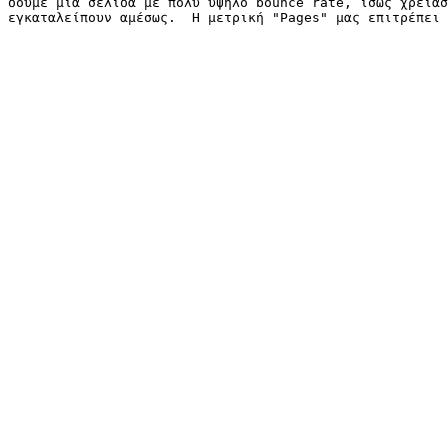
δούμε μια σελίδα με πολύ υψηλό bounce rate, ίσως χρειασ