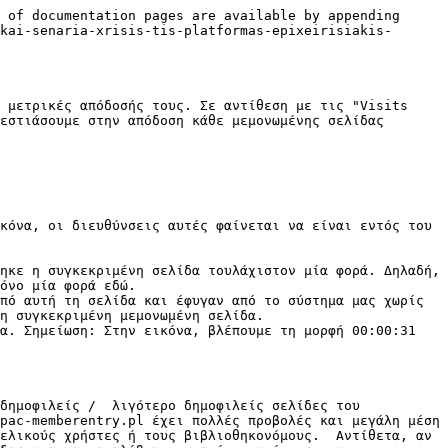
 of documentation pages are available by appending 
kai-senaria-xrisis-tis-platformas-epixeirisiakis-
 μετρικές απόδοσής τους. Σε αντίθεση με τις "Visits 
εστιάσουμε στην απόδοση κάθε μεμονωμένης σελίδας 
κόνα, οι διευθύνσεις αυτές φαίνεται να είναι εντός του 
ηκε η συγκεκριμένη σελίδα τουλάχιστον μία φορά. Δηλαδή, 
όνο μία φορά εδώ.

πό αυτή τη σελίδα και έφυγαν από το σύστημα μας χωρίς 
η συγκεκριμένη μεμονωμένη σελίδα.

α. Σημείωση: Στην εικόνα, βλέπουμε τη μορφή 00:00:31 
δημοφιλείς /  λιγότερο δημοφιλείς σελίδες του 
pac-memberentry.pl έχει πολλές προβολές και μεγάλη μέση 
ελικούς χρήστες ή τους βιβλιοθηκονόμους.  Αντίθετα, αν 